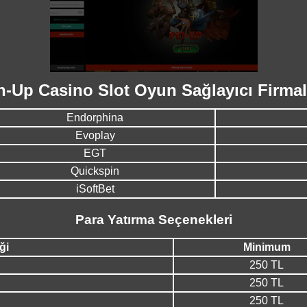
n-Up Casino Slot Oyun Sağlayıcı Firmal
Endorphina
Evoplay
EGT
Quickspin
iSoftBet
Para Yatırma Seçenekleri
ği
Minimum
250 TL
250 TL
250 TL