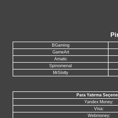
Pi
BGaming
GameArt
Amatic
Spinomenal
MrSlotty
Para Yatırma Seçene
Yandex Money:
Visa:
Webmoney: