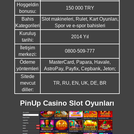
Hoşgeldin
150 000 TRY
bonusu:
Bahis
Slot makineleri, Rulet, Kart Oyunları,
Kategorileri
Spor ve e-spor bahisleri
Kuruluş
2014 Yıl
tarihi:
İletişim
0800-509-777
merkezi:
Ödeme
MasterCard, Papara, Havale,
yöntemleri
AstroPay, Payfix, Cepbank, Jeton;
Sitede
mevcut
TR, RU, EN, UK, DE, BR
diller:
PinUp Casino Slot Oyunları