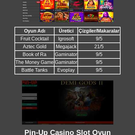
Oyun Adı
Üretici
Çizgiler/Makaralar
Fruit Cocktail
Igrosoft
9/5
Aztec Gold
Megajack
21/5
Book of Ra
Gaminator
9/5
The Money Game
Gaminator
9/5
Battle Tanks
Evoplay
9/5
Pin-Up Casino Slot Oyun