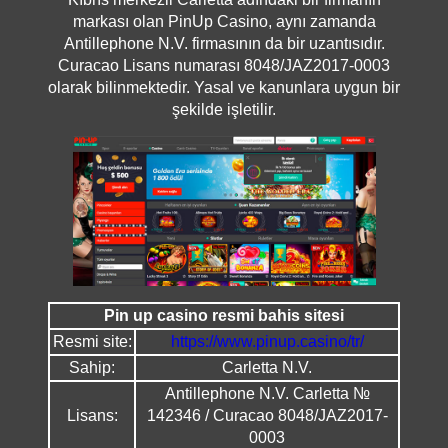
markası olan PinUp Casino, aynı zamanda
Antillephone N.V. firmasının da bir uzantısıdır.
Curacao Lisans numarası 8048/JAZ2017-0003
olarak bilinmektedir. Yasal ve kanunlara uygun bir
şekilde işletilir.
Pin up casino resmi bahis sitesi
Resmi site:
https://www.pinup.casino/tr/
Sahip:
Carletta N.V.
Antillephone N.V. Carletta №
Lisans:
142346 / Curacao 8048/JAZ2017-
0003