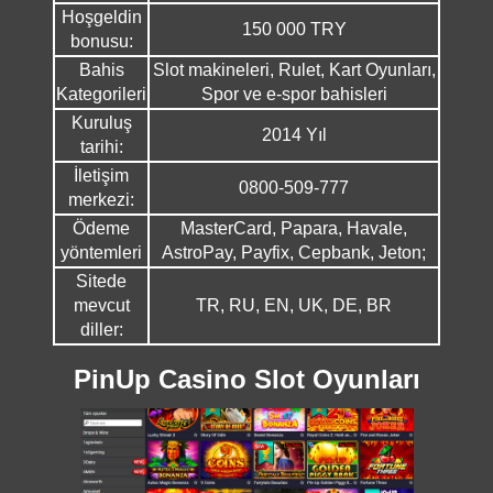
Hoşgeldin
150 000 TRY
bonusu:
Bahis
Slot makineleri, Rulet, Kart Oyunları,
Kategorileri
Spor ve e-spor bahisleri
Kuruluş
2014 Yıl
tarihi:
İletişim
0800-509-777
merkezi:
Ödeme
MasterCard, Papara, Havale,
yöntemleri
AstroPay, Payfix, Cepbank, Jeton;
Sitede
mevcut
TR, RU, EN, UK, DE, BR
diller:
PinUp Casino Slot Oyunları