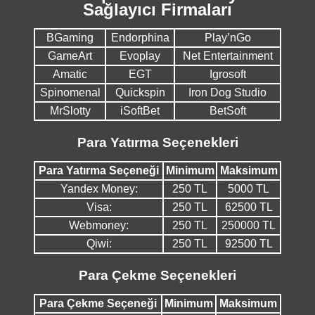
Sağlayıcı Firmaları
BGaming
Endorphina
Play’nGo
GameArt
Evoplay
Net Entertainment
Amatic
EGT
Igrosoft
Spinomenal
Quickspin
Iron Dog Studio
MrSlotty
iSoftBet
BetSoft
Para Yatırma Seçenekleri
Para Yatırma Seçeneği
Minimum
Maksimum
Yandex Money:
250 TL
5000 TL
Visa:
250 TL
62500 TL
Webmoney:
250 TL
250000 TL
Qiwi:
250 TL
92500 TL
Para Çekme Seçenekleri
Para Çekme Seçeneği
Minimum
Maksimum