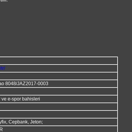
tr/
acao 8048/JAZ2017-0003
 ve e-spor bahisleri
fix, Cepbank, Jeton;
BR