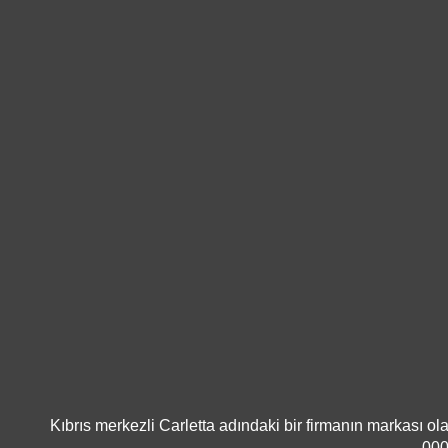
Kıbrıs merkezli Carletta adındaki bir firmanın markası 
000