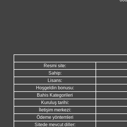
Resmi site:
Sahip:
Lisans:
Hoşgeldin bonusu:
Bahis Kategorileri
Kuruluş tarihi:
İletişim merkezi:
Ödeme yöntemleri
Sitede mevcut diller: