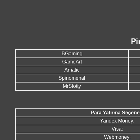
Pi
BGaming
GameArt
Amatic
Spinomenal
MrSlotty
Para Yatırma Seçene
Yandex Money:
Visa:
Webmoney: