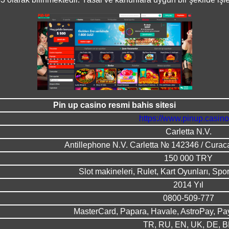
Pin up casino resmi bahis sitesi
https://www.pinup.casino/
Carletta N.V.
Antillephone N.V. Carletta № 142346 / Cur
150 000 TRY
Slot makineleri, Rulet, Kart Oyunları, Spor
2014 Yıl
0800-509-777
MasterCard, Papara, Havale, AstroPay, Pay
TR, RU, EN, UK, DE, 