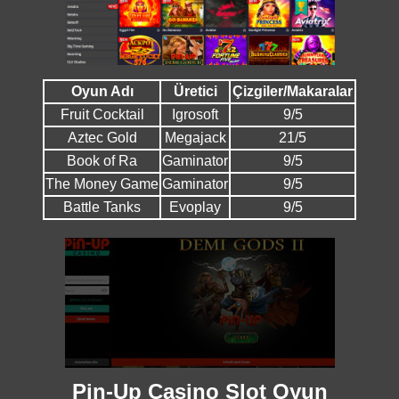
Oyun Adı
Üretici
Çizgiler/Makaralar
Fruit Cocktail
Igrosoft
9/5
Aztec Gold
Megajack
21/5
Book of Ra
Gaminator
9/5
The Money Game
Gaminator
9/5
Battle Tanks
Evoplay
9/5
Pin-Up Casino Slot Oyun