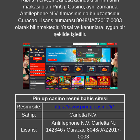
markası olan PinUp Casino, aynı zamanda
Antillephone N.V. firmasının da bir uzantısıdır.
Curacao Lisans numarası 8048/JAZ2017-0003
olarak bilinmektedir. Yasal ve kanunlara uygun bir
şekilde işletilir.
Pin up casino resmi bahis sitesi
Resmi site:
https://www.pinup.casino/tr/
Sahip:
Carletta N.V.
Antillephone N.V. Carletta №
Lisans:
142346 / Curacao 8048/JAZ2017-
0003