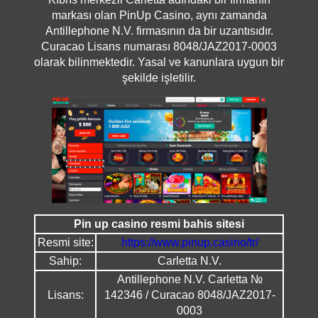
markası olan PinUp Casino, aynı zamanda
Antillephone N.V. firmasının da bir uzantısıdır.
Curacao Lisans numarası 8048/JAZ2017-0003
olarak bilinmektedir. Yasal ve kanunlara uygun bir
şekilde işletilir.
Pin up casino resmi bahis sitesi
Resmi site:
https://www.pinup.casino/tr/
Sahip:
Carletta N.V.
Antillephone N.V. Carletta №
Lisans:
142346 / Curacao 8048/JAZ2017-
0003