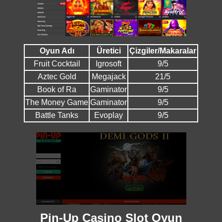
Oyun Adı
Üretici
Çizgiler/Makaralar
Fruit Cocktail
Igrosoft
9/5
Aztec Gold
Megajack
21/5
Book of Ra
Gaminator
9/5
The Money Game
Gaminator
9/5
Battle Tanks
Evoplay
9/5
Pin-Up Casino Slot Oyun