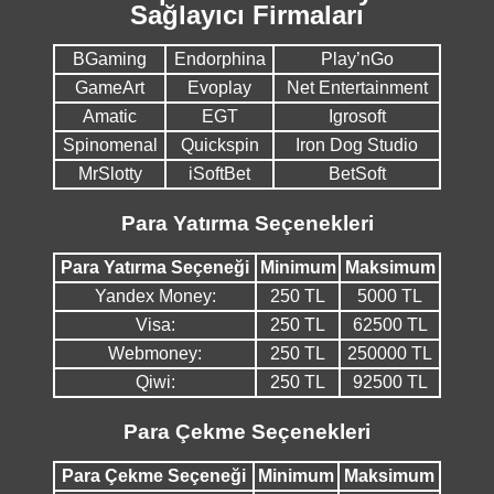
Sağlayıcı Firmaları
BGaming
Endorphina
Play’nGo
GameArt
Evoplay
Net Entertainment
Amatic
EGT
Igrosoft
Spinomenal
Quickspin
Iron Dog Studio
MrSlotty
iSoftBet
BetSoft
Para Yatırma Seçenekleri
Para Yatırma Seçeneği
Minimum
Maksimum
Yandex Money:
250 TL
5000 TL
Visa:
250 TL
62500 TL
Webmoney:
250 TL
250000 TL
Qiwi:
250 TL
92500 TL
Para Çekme Seçenekleri
Para Çekme Seçeneği
Minimum
Maksimum